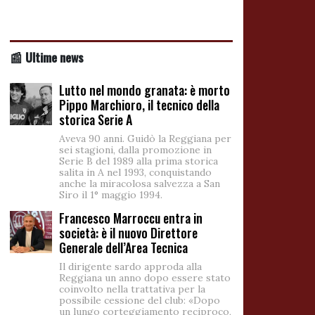
📰 Ultime news
Lutto nel mondo granata: è morto
Pippo Marchioro, il tecnico della
storica Serie A
Aveva 90 anni. Guidò la Reggiana per
sei stagioni, dalla promozione in
Serie B del 1989 alla prima storica
salita in A nel 1993, conquistando
anche la miracolosa salvezza a San
Siro il 1° maggio 1994.
Francesco Marroccu entra in
società: è il nuovo Direttore
Generale dell’Area Tecnica
Il dirigente sardo approda alla
Reggiana un anno dopo essere stato
coinvolto nella trattativa per la
possibile cessione del club: «Dopo
un lungo corteggiamento reciproco,