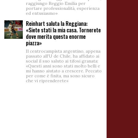
raggiungo Reggio Emilia per
portare professionalità, esperienza
ed entusiasmo»
Reinhart saluta la Reggiana:
«Siete stati la mia casa. Tornerete
dove merita questa enorme
piazza»
Il centrocampista argentino, appena
passato all'U de Chile, ha affidato ai
social il suo saluto ai tifosi granata:
«Questi anni sono stati molto belli e
mi hanno aiutato a crescere. Peccato
per come è finita, ma sono sicuro
che vi riprenderete»