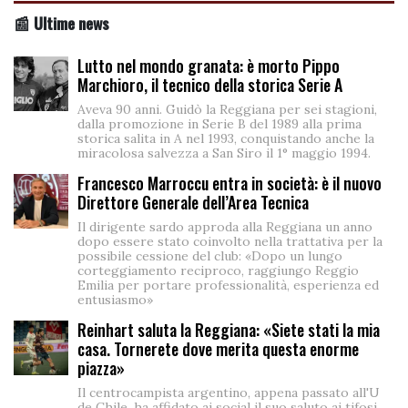
📰 Ultime news
Lutto nel mondo granata: è morto Pippo
Marchioro, il tecnico della storica Serie A
Aveva 90 anni. Guidò la Reggiana per sei stagioni,
dalla promozione in Serie B del 1989 alla prima
storica salita in A nel 1993, conquistando anche la
miracolosa salvezza a San Siro il 1° maggio 1994.
Francesco Marroccu entra in società: è il nuovo
Direttore Generale dell’Area Tecnica
Il dirigente sardo approda alla Reggiana un anno
dopo essere stato coinvolto nella trattativa per la
possibile cessione del club: «Dopo un lungo
corteggiamento reciproco, raggiungo Reggio
Emilia per portare professionalità, esperienza ed
entusiasmo»
Reinhart saluta la Reggiana: «Siete stati la mia
casa. Tornerete dove merita questa enorme
piazza»
Il centrocampista argentino, appena passato all'U
de Chile, ha affidato ai social il suo saluto ai tifosi