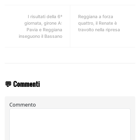
I risultati della 6ª
Reggiana a forza
giornata, girone A:
quattro, il Renate è
Pavia e Reggiana
travolto nella ripresa
inseguono il Bassano
💬 Commenti