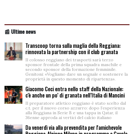
📰 Ultime news
Transcoop torna sulla maglia della Reggiana:
rinnovata la partnership con il club granata
Il colosso reggiano dei trasporti sarà terzo
sponsor frontale della prima squadra maschile e
secondo sponsor della formazione femminile.
Genitoni: «Vogliamo dare un segnale e sostenere la
proprietà in questo momento di ripartenza».
Giacomo Ceci entra nello staff della Nazionale:
c’è anche un po’ di granata nell’Italia di Mancini
Il preparatore atletico reggiano è stato scelto dal
c.t. per il nuovo corso azzurro: dopo l’esperienza
alla Reggiana in Serie B e una tappa in Qatar, il
36enne approda ai vertici del calcio italiano
Da venerdì via alla prevendita per l'amichevole
Reggiana-Alcione Milano in programma a Cavola