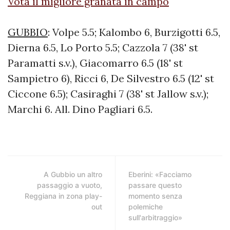
Vota il migliore granata in campo
GUBBIO
: Volpe 5.5; Kalombo 6, Burzigotti 6.5,
Dierna 6.5, Lo Porto 5.5; Cazzola 7 (38' st
Paramatti s.v.), Giacomarro 6.5 (18' st
Sampietro 6), Ricci 6, De Silvestro 6.5 (12' st
Ciccone 6.5); Casiraghi 7 (38' st Jallow s.v.);
Marchi 6. All. Dino Pagliari 6.5.
A Gubbio un altro
Eberini: «Facciamo
passaggio a vuoto,
passare questo
Reggiana in zona play-
momento senza
out
polemiche
sull'arbitraggio»