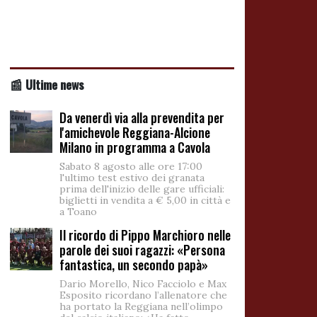
📰 Ultime news
Da venerdì via alla prevendita per
l'amichevole Reggiana-Alcione
Milano in programma a Cavola
Sabato 8 agosto alle ore 17:00
l'ultimo test estivo dei granata
prima dell'inizio delle gare ufficiali:
biglietti in vendita a € 5,00 in città e
a Toano
Il ricordo di Pippo Marchioro nelle
parole dei suoi ragazzi: «Persona
fantastica, un secondo papà»
Dario Morello, Nico Facciolo e Max
Esposito ricordano l’allenatore che
ha portato la Reggiana nell’olimpo