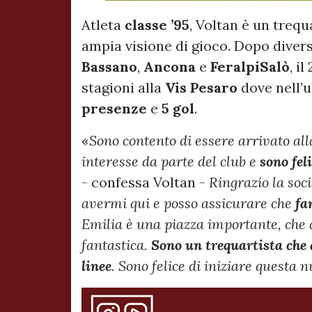
Atleta
classe ’95
, Voltan è un treq
ampia visione di gioco. Dopo divers
Bassano
,
Ancona
e
FeralpiSalò
, i
stagioni alla
Vis Pesaro
dove nell’
presenze
e
5 gol
.
«
Sono contento di essere arrivato al
interesse da parte del club e
sono fel
- confessa Voltan -
Ringrazio la soc
avermi qui e posso assicurare che
fa
Emilia è una piazza importante, che a
fantastica.
Sono un trequartista che 
linee
. Sono felice di iniziare questa