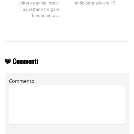
voltato pagina, ora ci
anticipata alle ore 15
aspettano tre gare
fondamentali»
💬 Commenti