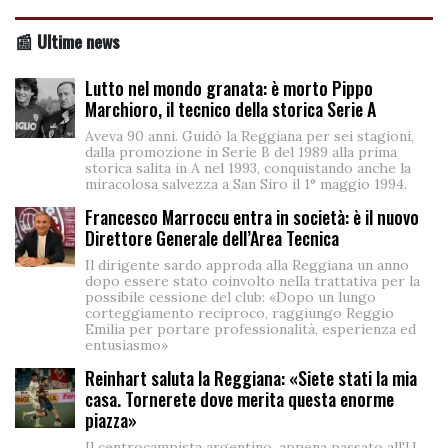
📰 Ultime news
Lutto nel mondo granata: è morto Pippo
Marchioro, il tecnico della storica Serie A
Aveva 90 anni. Guidò la Reggiana per sei stagioni,
dalla promozione in Serie B del 1989 alla prima
storica salita in A nel 1993, conquistando anche la
miracolosa salvezza a San Siro il 1° maggio 1994.
Francesco Marroccu entra in società: è il nuovo
Direttore Generale dell’Area Tecnica
Il dirigente sardo approda alla Reggiana un anno
dopo essere stato coinvolto nella trattativa per la
possibile cessione del club: «Dopo un lungo
corteggiamento reciproco, raggiungo Reggio
Emilia per portare professionalità, esperienza ed
entusiasmo»
Reinhart saluta la Reggiana: «Siete stati la mia
casa. Tornerete dove merita questa enorme
piazza»
Il centrocampista argentino, appena passato all'U