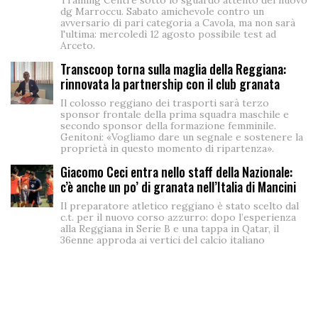
dg Marroccu. Sabato amichevole contro un
avversario di pari categoria a Cavola, ma non sarà
l'ultima: mercoledì 12 agosto possibile test ad
Arceto.
Transcoop torna sulla maglia della Reggiana:
rinnovata la partnership con il club granata
Il colosso reggiano dei trasporti sarà terzo
sponsor frontale della prima squadra maschile e
secondo sponsor della formazione femminile.
Genitoni: «Vogliamo dare un segnale e sostenere la
proprietà in questo momento di ripartenza».
Giacomo Ceci entra nello staff della Nazionale:
c’è anche un po’ di granata nell’Italia di Mancini
Il preparatore atletico reggiano è stato scelto dal
c.t. per il nuovo corso azzurro: dopo l’esperienza
alla Reggiana in Serie B e una tappa in Qatar, il
36enne approda ai vertici del calcio italiano