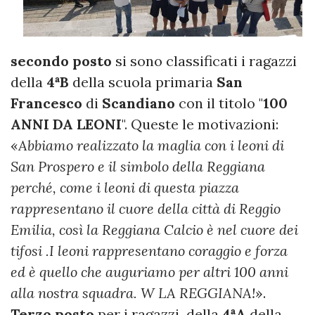
secondo
posto
si sono classificati i ragazzi
della
4ªB
della scuola primaria
San
Francesco
di
Scandiano
con il titolo "
100
ANNI DA LEONI
". Queste le motivazioni:
«
Abbiamo realizzato la maglia con i leoni di
San Prospero e il simbolo della Reggiana
perché, come i leoni di questa piazza
rappresentano il cuore della città di Reggio
Emilia, così la Reggiana Calcio è nel cuore dei
tifosi .I leoni rappresentano coraggio e forza
ed è quello che auguriamo per altri 100 anni
alla nostra squadra. W LA REGGIANA!
».
Terzo posto
per i ragazzi della
4ªA
della