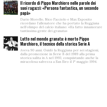
Il ricordo di Pippo Marchioro nelle parole dei
suoi ragazzi: «Persona fantastica, un secondo
papà»
Dario Morello, Nico Facciolo e Max Esposito
ricordano l’allenatore che ha portato la Reggiana
nell’olimpo del calcio italiano: «Ha fatto innamorare
tantissima gente dei granata»
Lutto nel mondo granata: è morto Pippo
Marchioro, il tecnico della storica Serie A
Aveva 90 anni. Guidò la Reggiana per sei stagioni,
dalla promozione in Serie B del 1989 alla prima
storica salita in A nel 1993, conquistando anche la
miracolosa salvezza a San Siro il 1° maggio 1994.