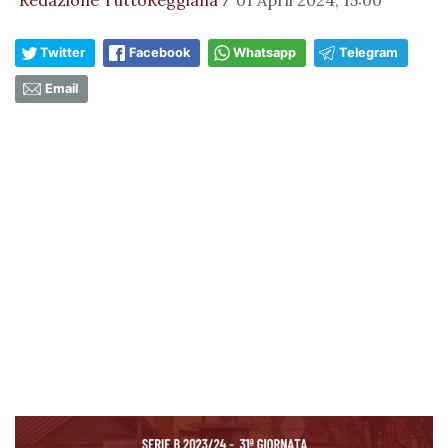
Redazione TuttoReggiana
01 April 2024, 15:00
/
Twitter
Facebook
Whatsapp
Telegram
Email