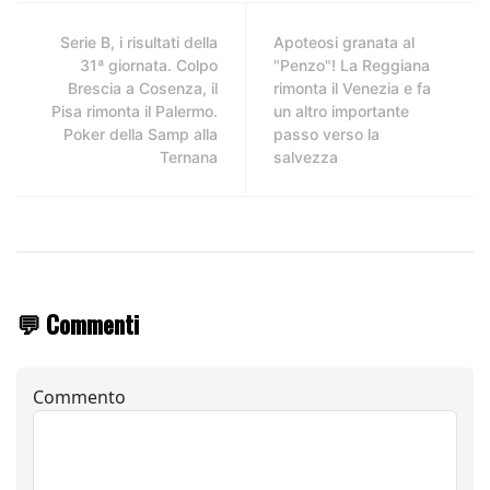
Serie B, i risultati della
Apoteosi granata al
31ª giornata. Colpo
"Penzo"! La Reggiana
Brescia a Cosenza, il
rimonta il Venezia e fa
Pisa rimonta il Palermo.
un altro importante
Poker della Samp alla
passo verso la
Ternana
salvezza
💬 Commenti