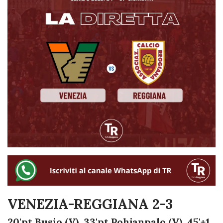
VENEZIA-REGGIANA 2-3
20'pt Busio (V), 33'pt Pohjanpalo (V), 45'+1