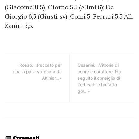
(Giacomelli 5), Giorno 5,5 (Alimi 6); De
Giorgio 6,5 (Giusti sv); Comi 5, Ferrari 5,5 All.
Zanini 5,5.
Rosso: «Peccato per
Cesarini: «Vittoria di
quella palla sprecata da
cuore e carattere. Ho
Altinier...»
seguito il consiglio di
Tedeschi e ho fatto
gol...»
💬 Commenti