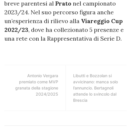
breve parentesi al
Prato
nel campionato
2023/24. Nel suo percorso figura anche
un’esperienza di rilievo alla
Viareggio Cup
2022/23
, dove ha collezionato 5 presenze e
una rete con la Rappresentativa di Serie D.
Antonio Vergara
Libutti e Bozzolan si
premiato come MVP
avvicinano: manca solo
granata della stagione
l’annuncio. Bertagnoli
2024/2025
attende lo svincolo dal
Brescia