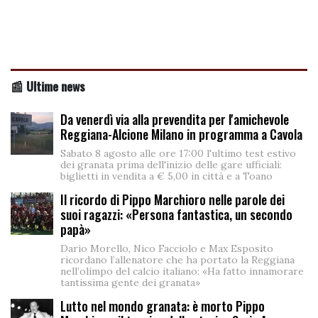
📰 Ultime news
Da venerdì via alla prevendita per l'amichevole
Reggiana-Alcione Milano in programma a Cavola
Sabato 8 agosto alle ore 17:00 l'ultimo test estivo
dei granata prima dell'inizio delle gare ufficiali:
biglietti in vendita a € 5,00 in città e a Toano
Il ricordo di Pippo Marchioro nelle parole dei
suoi ragazzi: «Persona fantastica, un secondo
papà»
Dario Morello, Nico Facciolo e Max Esposito
ricordano l’allenatore che ha portato la Reggiana
nell’olimpo del calcio italiano: «Ha fatto innamorare
tantissima gente dei granata»
Lutto nel mondo granata: è morto Pippo