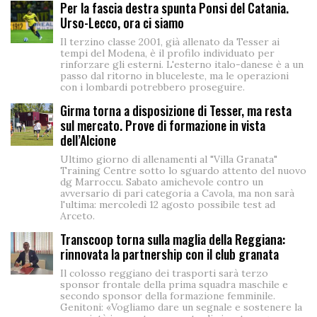
Per la fascia destra spunta Ponsi del Catania.
Urso-Lecco, ora ci siamo
Il terzino classe 2001, già allenato da Tesser ai
tempi del Modena, è il profilo individuato per
rinforzare gli esterni. L'esterno italo-danese è a un
passo dal ritorno in bluceleste, ma le operazioni
con i lombardi potrebbero proseguire.
Girma torna a disposizione di Tesser, ma resta
sul mercato. Prove di formazione in vista
dell’Alcione
Ultimo giorno di allenamenti al "Villa Granata"
Training Centre sotto lo sguardo attento del nuovo
dg Marroccu. Sabato amichevole contro un
avversario di pari categoria a Cavola, ma non sarà
l'ultima: mercoledì 12 agosto possibile test ad
Arceto.
Transcoop torna sulla maglia della Reggiana:
rinnovata la partnership con il club granata
Il colosso reggiano dei trasporti sarà terzo
sponsor frontale della prima squadra maschile e
secondo sponsor della formazione femminile.
Genitoni: «Vogliamo dare un segnale e sostenere la