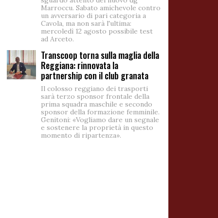
sguardo attento del nuovo dg
Marroccu. Sabato amichevole contro
un avversario di pari categoria a
Cavola, ma non sarà l'ultima:
mercoledì 12 agosto possibile test
ad Arceto.
Transcoop torna sulla maglia della
Reggiana: rinnovata la
partnership con il club granata
Il colosso reggiano dei trasporti
sarà terzo sponsor frontale della
prima squadra maschile e secondo
sponsor della formazione femminile.
Genitoni: «Vogliamo dare un segnale
e sostenere la proprietà in questo
momento di ripartenza».