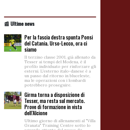
📰 Ultime news
Per la fascia destra spunta Ponsi
del Catania. Urso-Lecco, ora ci
siamo
Il terzino classe 2001, già allenato da
Tesser ai tempi del Modena, è il
profilo individuato per rinforzare gli
esterni. L'esterno italo-danese è a
un passo dal ritorno in bluceleste,
ma le operazioni con i lombardi
potrebbero proseguire.
Girma torna a disposizione di
Tesser, ma resta sul mercato.
Prove di formazione in vista
dell’Alcione
Ultimo giorno di allenamenti al "Villa
Granata" Training Centre sotto lo