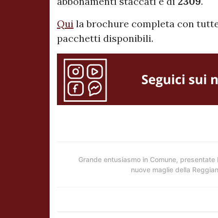
abbonamenti staccati è di
2309
.
Qui
la brochure completa con tutte 
pacchetti disponibili.
Grande entusiasmo in Comune, presentate 
nuove maglie della Reggia