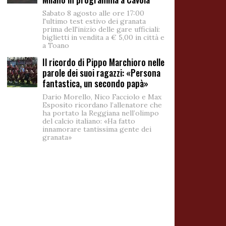
Sabato 8 agosto alle ore 17:00
l'ultimo test estivo dei granata
prima dell'inizio delle gare ufficiali:
biglietti in vendita a € 5,00 in città e
a Toano
Il ricordo di Pippo Marchioro nelle
parole dei suoi ragazzi: «Persona
fantastica, un secondo papà»
Dario Morello, Nico Facciolo e Max
Esposito ricordano l’allenatore che
ha portato la Reggiana nell’olimpo
del calcio italiano: «Ha fatto
innamorare tantissima gente dei
granata»