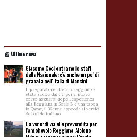
📰 Ultime news
Giacomo Ceci entra nello staff
della Nazionale: c’è anche un po’ di
granata nell’Italia di Mancini
Il preparatore atletico reggiano è
stato scelto dal c.t. per il nuovo
corso azzurro: dopo l’esperienza
alla Reggiana in Serie B e una tappa
in Qatar, il 36enne approda ai vertici
del calcio italiano
Da venerdì via alla prevendita per
l'amichevole Reggiana-Alcione
Milano in programma a Cavola