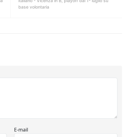
ia
italiano - Vicenza in B, playoff dal 1º luglio su
base volontaria