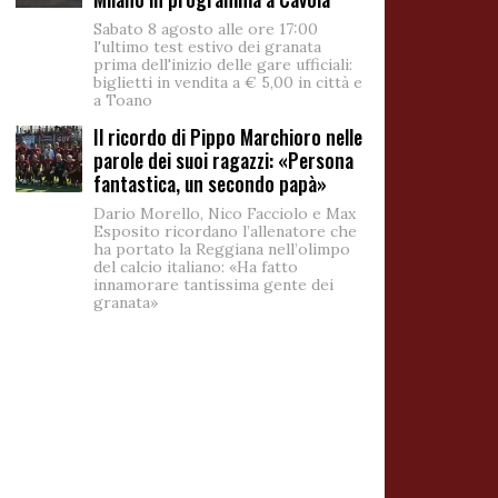
Sabato 8 agosto alle ore 17:00
l'ultimo test estivo dei granata
prima dell'inizio delle gare ufficiali:
biglietti in vendita a € 5,00 in città e
a Toano
Il ricordo di Pippo Marchioro nelle
parole dei suoi ragazzi: «Persona
fantastica, un secondo papà»
Dario Morello, Nico Facciolo e Max
Esposito ricordano l’allenatore che
ha portato la Reggiana nell’olimpo
del calcio italiano: «Ha fatto
innamorare tantissima gente dei
granata»