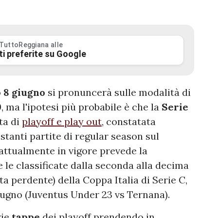
 TuttoReggiana alle
ti preferite su Google
o
8 giugno
si pronuncerà sulle modalità di
 ma l'ipotesi più probabile è che la
Serie
ta di
playoff e play out
, constatata
estanti partite di regular season sul
attualmente in vigore prevede la
te le classificate dalla seconda alla decima
ista perdente) della Coppa Italia di Serie C,
 giugno (Juventus Under 23 vs Ternana).
rie
tappe
dei playoff prendendo in