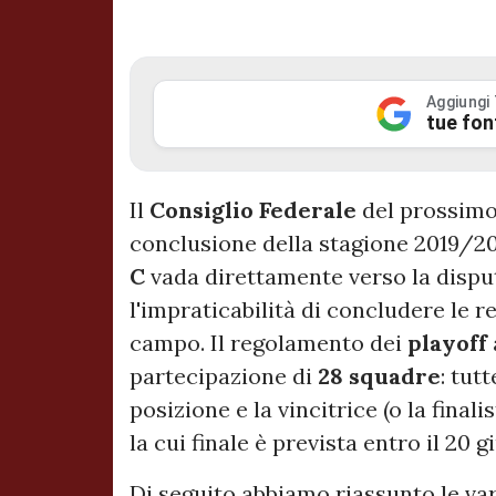
Aggiungi
tue fon
Il
Consiglio Federale
del prossim
conclusione della stagione 2019/20,
C
vada direttamente verso la dispu
l'impraticabilità di concludere le r
campo. Il regolamento dei
playoff
partecipazione di
28 squadre
: tut
posizione e la vincitrice (o la final
la cui finale è prevista entro il 20
Di seguito abbiamo riassunto le va