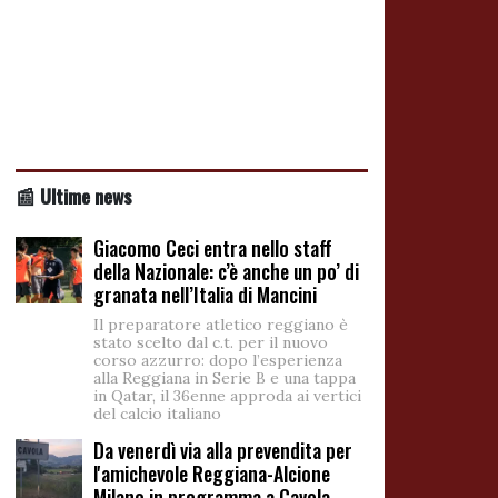
📰 Ultime news
Giacomo Ceci entra nello staff
della Nazionale: c’è anche un po’ di
granata nell’Italia di Mancini
Il preparatore atletico reggiano è
stato scelto dal c.t. per il nuovo
corso azzurro: dopo l’esperienza
alla Reggiana in Serie B e una tappa
in Qatar, il 36enne approda ai vertici
del calcio italiano
Da venerdì via alla prevendita per
l'amichevole Reggiana-Alcione
Milano in programma a Cavola