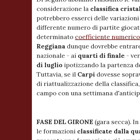
considerazione la
classifica crist
potrebbero esserci delle variazioni
differente numero di partite giocat
determinato
coefficiente numerico
Reggiana
dunque dovrebbe entrare 
nazionale - ai
quarti di finale
- ve
di
luglio
ipotizzando la partenza d
Tuttavia, se il
Carpi
dovesse soprav
di riattualizzazione della classifi
campo con una settimana d'anticip
FASE DEL GIRONE
(gara secca). In
le formazioni
classificate dalla q