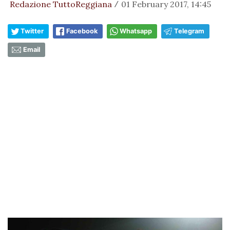
Redazione TuttoReggiana
01 February 2017, 14:45
/
Twitter
Facebook
Whatsapp
Telegram
Email