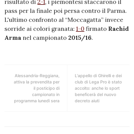
risultato di
2-1
, i piemontesi staccarono il
pass per la finale poi persa contro il Parma.
L'ultimo confronto al “Moccagatta” invece
sorride ai colori granata:
1-0
firmato
Rachid
Arma
nel campionato
2015/16
.
Alessandria-Reggiana,
L'appello di Ghirelli e dei
attiva la prevendita per
club di Lega Pro è stato
il posticipo di
accolto: anche lo sport
campionato in
beneficerà del nuovo
programma lunedì sera
decreto aiuti