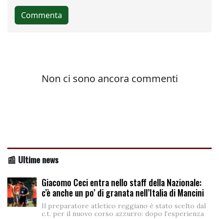
📰 Ultime news
Giacomo Ceci entra nello staff della Nazionale:
c’è anche un po’ di granata nell’Italia di Mancini
Il preparatore atletico reggiano è stato scelto dal
c.t. per il nuovo corso azzurro: dopo l’esperienza