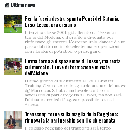
📰 Ultime news
Per la fascia destra spunta Ponsi del Catania.
Urso-Lecco, ora ci siamo
Il terzino classe 2001, già allenato da Tesser ai
tempi del Modena, è il profilo individuato per
rinforzare gli esterni. L'esterno italo-danese è a un
passo dal ritorno in bluceleste, ma le operazioni
con i lombardi potrebbero proseguire.
Girma torna a disposizione di Tesser, ma resta
sul mercato. Prove di formazione in vista
dell’Alcione
Ultimo giorno di allenamenti al "Villa Granata"
Training Centre sotto lo sguardo attento del nuovo
dg Marroccu. Sabato amichevole contro un
avversario di pari categoria a Cavola, ma non sarà
l'ultima: mercoledì 12 agosto possibile test ad
Arceto.
Transcoop torna sulla maglia della Reggiana:
rinnovata la partnership con il club granata
Il colosso reggiano dei trasporti sarà terzo