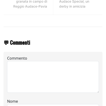
granata in campo di
Audace Special, un
Reggio Audace-Pavia
derby in amicizia
💬 Commenti