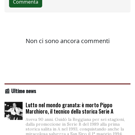
📰 Ultime news
Lutto nel mondo granata: è morto Pippo
Marchioro, il tecnico della storica Serie A
Aveva 90 anni. Guidò la Reggiana per sei stagioni,
dalla promozione in Serie B del 1989 alla prima
storica salita in A nel 1993, conquistando anche la
miracolosa salvezza a San Siro il 1° maggio 1994.