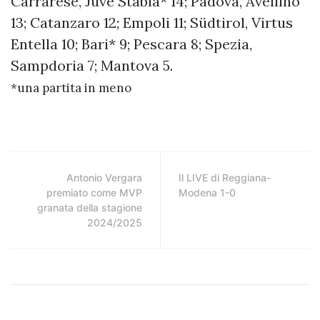
Carrarese, Juve Stabia* 14; Padova, Avellino
13; Catanzaro 12; Empoli 11; Südtirol, Virtus
Entella 10; Bari* 9; Pescara 8; Spezia,
Sampdoria 7; Mantova 5.
*una partita in meno
Antonio Vergara
Il LIVE di Reggiana-
premiato come MVP
Modena 1-0
granata della stagione
2024/2025