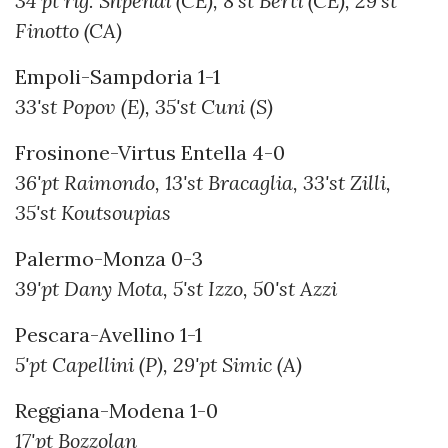
34'pt rig. Shpendi (CE), 8'st Berti (CE), 29'st
Finotto (CA)
Empoli-Sampdoria 1-1
33'st Popov (E), 35'st Cuni (S)
Frosinone-Virtus Entella 4-0
36'pt Raimondo, 13'st Bracaglia, 33'st Zilli,
35'st Koutsoupias
Palermo-Monza 0-3
39'pt Dany Mota, 5'st Izzo, 50'st Azzi
Pescara-Avellino 1-1
5'pt Capellini (P), 29'pt Simic (A)
Reggiana-Modena 1-0
17'pt Bozzolan