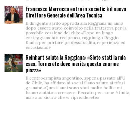
Francesco Marroccu entra in società: è il nuovo
Direttore Generale dell’Area Tecnica
Il dirigente sardo approda alla Reggiana un anno
dopo essere stato coinvolto nella trattativa per la
possibile cessione del club: «Dopo un lungo
corteggiamento reciproco, raggiungo Reggio
Emilia per portare professionalità, esperienza ed
entusiasmo»
Reinhart saluta la Reggiana: «Siete stati la mia
casa. Tornerete dove merita questa enorme
piazza»
Il centrocampista argentino, appena passato all'U
de Chile, ha affidato ai social il suo saluto ai tifosi
granata: «Questi anni sono stati molto belli e mi
hanno aiutato a crescere. Peccato per come è finita,
ma sono sicuro che vi riprenderete»