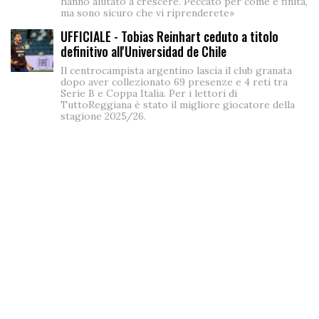
hanno aiutato a crescere. Peccato per come è finita,
ma sono sicuro che vi riprenderete»
UFFICIALE - Tobias Reinhart ceduto a titolo
definitivo all'Universidad de Chile
Il centrocampista argentino lascia il club granata
dopo aver collezionato 69 presenze e 4 reti tra
Serie B e Coppa Italia. Per i lettori di
TuttoReggiana è stato il migliore giocatore della
stagione 2025/26.