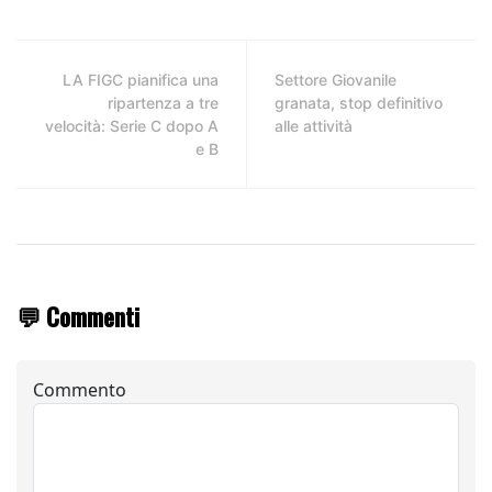
LA FIGC pianifica una
Settore Giovanile
ripartenza a tre
granata, stop definitivo
velocità: Serie C dopo A
alle attività
e B
💬 Commenti