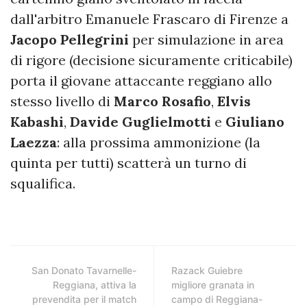
dall'arbitro Emanuele Frascaro di Firenze a
Jacopo Pellegrini
per simulazione in area
di rigore (decisione sicuramente criticabile)
porta il giovane attaccante reggiano allo
stesso livello di
Marco Rosafio
,
Elvis
Kabashi
,
Davide Guglielmotti
e
Giuliano
Laezza
: alla prossima ammonizione (la
quinta per tutti) scatterà un turno di
squalifica.
San Donato Tavarnelle-
Razack Guiebre
Reggiana, attiva la
migliore granata in
prevendita per il match
campo di Reggiana-