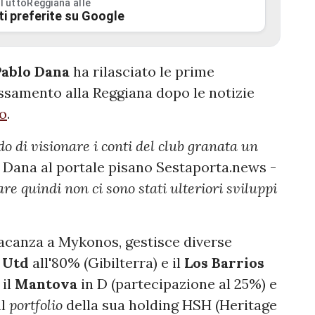
 TuttoReggiana alle
ti preferite su Google
Pablo Dana
ha rilasciato le prime
essamento alla Reggiana dopo le notizie
o
.
 di visionare i conti del club granata un
 Dana al portale pisano Sestaporta.news -
e quindi non ci sono stati ulteriori sviluppi
vacanza a Mykonos, gestisce diverse
 Utd
all'80% (Gibilterra) e il
Los
Barrios
 il
Mantova
in D (partecipazione al 25%) e
al
portfolio
della sua holding HSH (Heritage