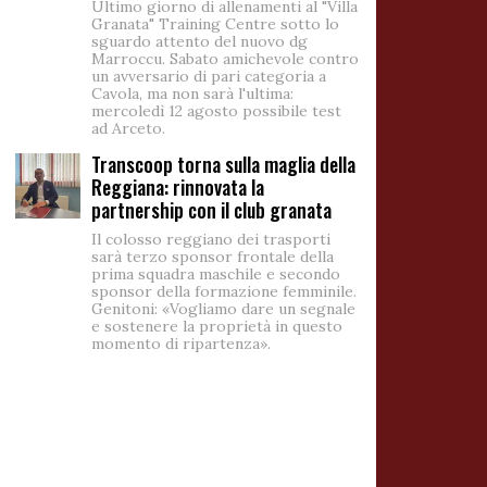
Ultimo giorno di allenamenti al "Villa
Granata" Training Centre sotto lo
sguardo attento del nuovo dg
Marroccu. Sabato amichevole contro
un avversario di pari categoria a
Cavola, ma non sarà l'ultima:
mercoledì 12 agosto possibile test
ad Arceto.
Transcoop torna sulla maglia della
Reggiana: rinnovata la
partnership con il club granata
Il colosso reggiano dei trasporti
sarà terzo sponsor frontale della
prima squadra maschile e secondo
sponsor della formazione femminile.
Genitoni: «Vogliamo dare un segnale
e sostenere la proprietà in questo
momento di ripartenza».