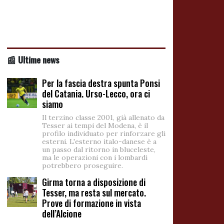
📰 Ultime news
Per la fascia destra spunta Ponsi
del Catania. Urso-Lecco, ora ci
siamo
Il terzino classe 2001, già allenato da
Tesser ai tempi del Modena, è il
profilo individuato per rinforzare gli
esterni. L'esterno italo-danese è a
un passo dal ritorno in bluceleste,
ma le operazioni con i lombardi
potrebbero proseguire.
Girma torna a disposizione di
Tesser, ma resta sul mercato.
Prove di formazione in vista
dell’Alcione