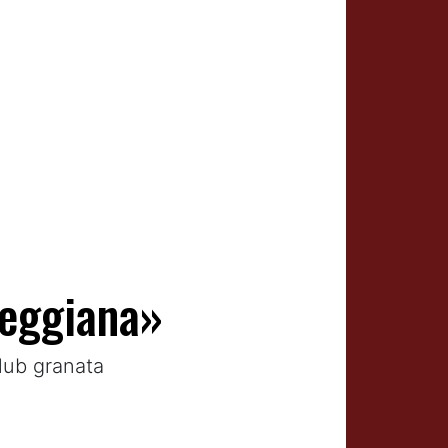
Reggiana»
 club granata