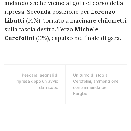
andando anche vicino al gol nel corso della
ripresa. Seconda posizione per
Lorenzo
Libutti
(14%), tornato a macinare chilometri
sulla fascia destra. Terzo
Michele
Cerofolini
(11%), espulso nel finale di gara.
Pescara, segnali di
Un turno di stop a
ripresa dopo un avvio
Cerofolini, ammonizione
da incubo
con ammenda per
Kargbo