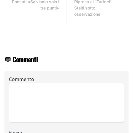
Ponsat: «Salviamo solo i
Ripresa al "Taddei",
tre punti»
Staiti sotto
osservazione
💬 Commenti