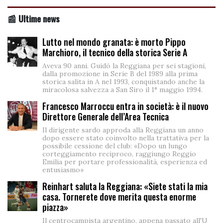
📰 Ultime news
Lutto nel mondo granata: è morto Pippo
Marchioro, il tecnico della storica Serie A
Aveva 90 anni. Guidò la Reggiana per sei stagioni,
dalla promozione in Serie B del 1989 alla prima
storica salita in A nel 1993, conquistando anche la
miracolosa salvezza a San Siro il 1° maggio 1994.
Francesco Marroccu entra in società: è il nuovo
Direttore Generale dell’Area Tecnica
Il dirigente sardo approda alla Reggiana un anno
dopo essere stato coinvolto nella trattativa per la
possibile cessione del club: «Dopo un lungo
corteggiamento reciproco, raggiungo Reggio
Emilia per portare professionalità, esperienza ed
entusiasmo»
Reinhart saluta la Reggiana: «Siete stati la mia
casa. Tornerete dove merita questa enorme
piazza»
Il centrocampista argentino, appena passato all'U