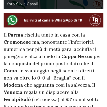
foto Silvia Casali
Il
Parma
rischia tanto in casa con la
Cremonese
ma, nonostante l'inferiorità
numerica per più di metà gara, acciuffa il
pareggio e alza al cielo la
Coppa Nexus
per
la conquista del primo posto dato che il
Como
, in svantaggio negli scontri diretti,
non va oltre lo 0-0 al “Braglia” con il
Modena
che agguanta così la salvezza. Il
Venezia
regala un dispiacere alla
FeralpiSalò
(retrocessa) al 93' con il solito
Pohjanpalo e tiene accesa la speranza di