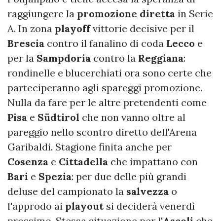
raggiungere la
promozione diretta
in Serie
A. In zona
playoff
vittorie decisive per il
Brescia
contro il fanalino di coda
Lecco
e
per la
Sampdoria
contro la
Reggiana
:
rondinelle e blucerchiati ora sono certe che
parteciperanno agli spareggi promozione.
Nulla da fare per le altre pretendenti come
Pisa
e
Südtirol
che non vanno oltre al
pareggio nello scontro diretto dell'Arena
Garibaldi. Stagione finita anche per
Cosenza
e
Cittadella
che impattano con
Bari
e
Spezia
: per due delle più grandi
deluse del campionato la
salvezza
o
l'approdo ai
playout
si deciderà venerdì
prossimo. Stessa situazione per l'
Ascoli
che