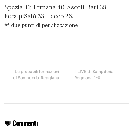
Spezia 41; Ternana 40; Ascoli, Bari 38;
FeralpiSalò 33; Lecco 26.
** due punti di penalizzazione
Le probabili formazioni
Il LIVE di Sampdoria-
di Sampdoria-Reggiana
Reggiana 1-0
💬 Commenti