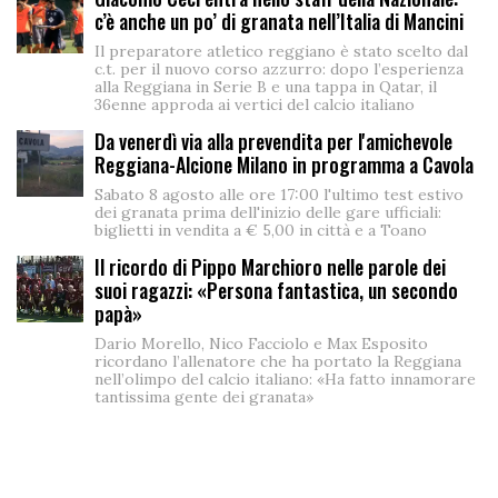
c’è anche un po’ di granata nell’Italia di Mancini
Il preparatore atletico reggiano è stato scelto dal
c.t. per il nuovo corso azzurro: dopo l’esperienza
alla Reggiana in Serie B e una tappa in Qatar, il
36enne approda ai vertici del calcio italiano
Da venerdì via alla prevendita per l'amichevole
Reggiana-Alcione Milano in programma a Cavola
Sabato 8 agosto alle ore 17:00 l'ultimo test estivo
dei granata prima dell'inizio delle gare ufficiali:
biglietti in vendita a € 5,00 in città e a Toano
Il ricordo di Pippo Marchioro nelle parole dei
suoi ragazzi: «Persona fantastica, un secondo
papà»
Dario Morello, Nico Facciolo e Max Esposito
ricordano l’allenatore che ha portato la Reggiana
nell’olimpo del calcio italiano: «Ha fatto innamorare
tantissima gente dei granata»