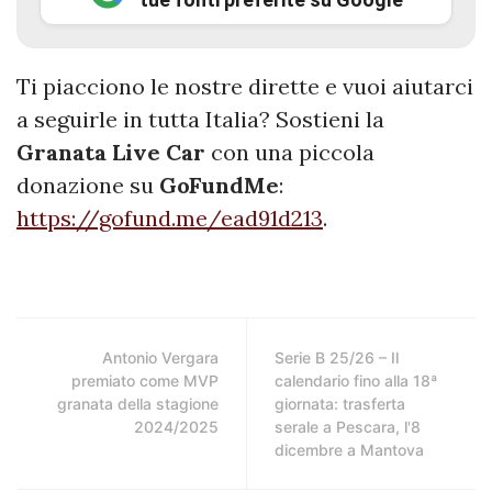
Ti piacciono le nostre dirette e vuoi aiutarci
a seguirle in tutta Italia? Sostieni la
Granata Live Car
con una piccola
donazione su
GoFundMe
:
https://gofund.me/ead91d213
.
Antonio Vergara
Serie B 25/26 – Il
premiato come MVP
calendario fino alla 18ª
granata della stagione
giornata: trasferta
2024/2025
serale a Pescara, l'8
dicembre a Mantova