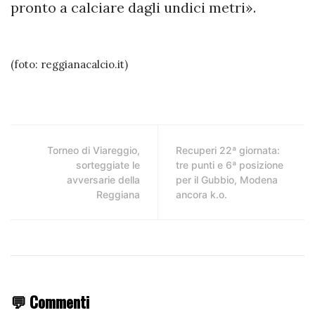
pronto a calciare dagli undici metri».
(foto: reggianacalcio.it)
Torneo di Viareggio,
Recuperi 22ª giornata:
sorteggiate le
tre punti e 6ª posizione
avversarie della
per il Gubbio, Modena
Reggiana
ancora k.o.
💬 Commenti