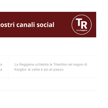
za
La Reggiana schianta la Triestina nel segno di
na
Kargbo: la vetta è ad un passo