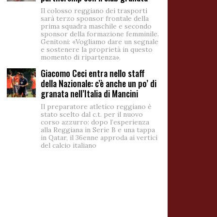
Il colosso reggiano dei trasporti
sarà terzo sponsor frontale della
prima squadra maschile e secondo
sponsor della formazione femminile.
Genitoni: «Vogliamo dare un segnale
e sostenere la proprietà in questo
momento di ripartenza».
Giacomo Ceci entra nello staff
della Nazionale: c’è anche un po’ di
granata nell’Italia di Mancini
Il preparatore atletico reggiano è
stato scelto dal c.t. per il nuovo
corso azzurro: dopo l’esperienza
alla Reggiana in Serie B e una tappa
in Qatar, il 36enne approda ai vertici
del calcio italiano