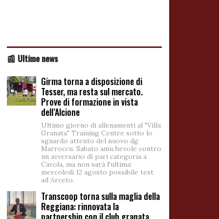
📰 Ultime news
Girma torna a disposizione di
Tesser, ma resta sul mercato.
Prove di formazione in vista
dell’Alcione
Ultimo giorno di allenamenti al "Villa
Granata" Training Centre sotto lo
sguardo attento del nuovo dg
Marroccu. Sabato amichevole contro
un avversario di pari categoria a
Cavola, ma non sarà l'ultima:
mercoledì 12 agosto possibile test
ad Arceto.
Transcoop torna sulla maglia della
Reggiana: rinnovata la
partnership con il club granata