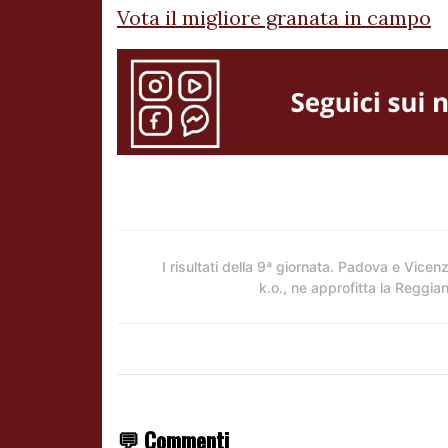
Vota il migliore granata in campo
I risultati della 9ª giornata. Padova e Vicen
k.o., ne approfitta la Reggia
💬 Commenti