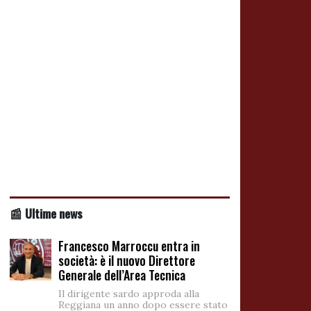
📰 Ultime news
Francesco Marroccu entra in
società: è il nuovo Direttore
Generale dell’Area Tecnica
Il dirigente sardo approda alla
Reggiana un anno dopo essere stato