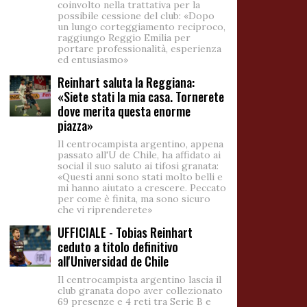
coinvolto nella trattativa per la
possibile cessione del club: «Dopo
un lungo corteggiamento reciproco,
raggiungo Reggio Emilia per
portare professionalità, esperienza
ed entusiasmo»
Reinhart saluta la Reggiana:
«Siete stati la mia casa. Tornerete
dove merita questa enorme
piazza»
Il centrocampista argentino, appena
passato all'U de Chile, ha affidato ai
social il suo saluto ai tifosi granata:
«Questi anni sono stati molto belli e
mi hanno aiutato a crescere. Peccato
per come è finita, ma sono sicuro
che vi riprenderete»
UFFICIALE - Tobias Reinhart
ceduto a titolo definitivo
all'Universidad de Chile
Il centrocampista argentino lascia il
club granata dopo aver collezionato
69 presenze e 4 reti tra Serie B e