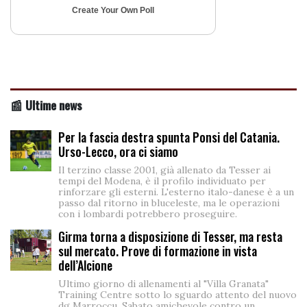
Create Your Own Poll
📰 Ultime news
Per la fascia destra spunta Ponsi del Catania.
Urso-Lecco, ora ci siamo
Il terzino classe 2001, già allenato da Tesser ai
tempi del Modena, è il profilo individuato per
rinforzare gli esterni. L'esterno italo-danese è a un
passo dal ritorno in bluceleste, ma le operazioni
con i lombardi potrebbero proseguire.
Girma torna a disposizione di Tesser, ma resta
sul mercato. Prove di formazione in vista
dell’Alcione
Ultimo giorno di allenamenti al "Villa Granata"
Training Centre sotto lo sguardo attento del nuovo
dg Marroccu. Sabato amichevole contro un