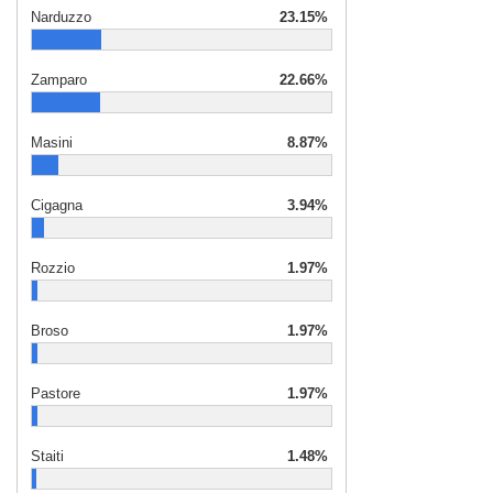
Narduzzo
23.15%
Zamparo
22.66%
Masini
8.87%
Cigagna
3.94%
Rozzio
1.97%
Broso
1.97%
Pastore
1.97%
Staiti
1.48%