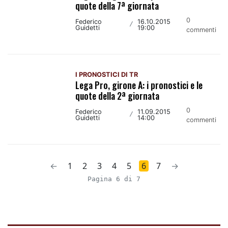
quote della 7ª giornata
0
Federico
16.10.2015
/
Guidetti
19:00
commenti
I PRONOSTICI DI TR
Lega Pro, girone A: i pronostici e le
quote della 2ª giornata
0
Federico
11.09.2015
/
Guidetti
14:00
commenti
←
1
2
3
4
5
6
7
→
Pagina 6 di 7