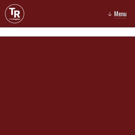
Menu
↓