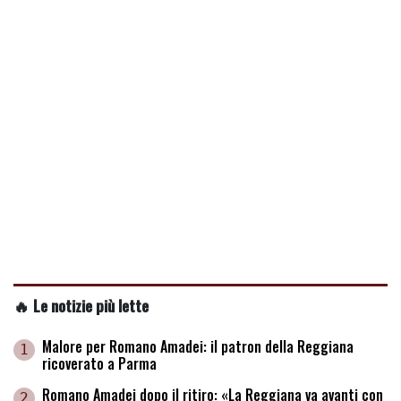
🔥 Le notizie più lette
Malore per Romano Amadei: il patron della Reggiana
1
ricoverato a Parma
Romano Amadei dopo il ritiro: «La Reggiana va avanti con
2