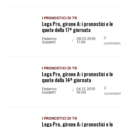
I PRONOSTICI DI TR
Lega Pro, girone A: i pronostici e le
quote della 17ª giornata
0
Federico
09.01.2016
/
Guidetti
11:00
commenti
I PRONOSTICI DI TR
Lega Pro, girone A: i pronostici e le
quote della 14ª giornata
0
Federico
04.12.2015
/
Guidetti
16:00
commenti
I PRONOSTICI DI TR
Lega Pro, girone A: i pronostici e le