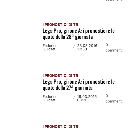
I PRONOSTICI DI TR
Lega Pro, girone A: i pronostici e le
quote della 28ª giornata
0
Federico
23.03.2016
/
Guidetti
13:30
commenti
I PRONOSTICI DI TR
Lega Pro, girone A: i pronostici e le
quote della 27ª giornata
0
Federico
19.03.2016
/
Guidetti
08:30
commenti
I PRONOSTICI DI TR