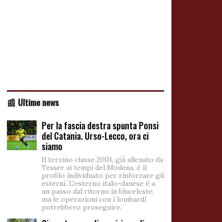
📰 Ultime news
Per la fascia destra spunta Ponsi
del Catania. Urso-Lecco, ora ci
siamo
Il terzino classe 2001, già allenato da
Tesser ai tempi del Modena, è il
profilo individuato per rinforzare gli
esterni. L'esterno italo-danese è a
un passo dal ritorno in bluceleste,
ma le operazioni con i lombardi
potrebbero proseguire.