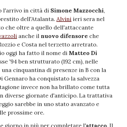
 l'arrivo in città di
Simone Mazzocchi
,
prestito dell'Atalanta.
Alvini
ieri sera nel
o che oltre a quello dell'attaccante
azzoli
anche il
nuovo difensore
che
ozzio e Costa nel terzetto arretrato.
o oggi ha fatto il nome di
Matteo Di
asse '94 ben strutturato (192 cm), nelle
 una cinquantina di presenze in B con la
i Gennaro ha conquistato la salvezza
stagione invece non ha brillato come tutta
n diverse giornate d'anticipo. La trattativa
Reggio sarebbe in uno stato avanzato e
lle prossime ore.
 giorno in più per completare l'
attacco
. Il