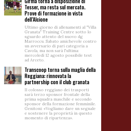
Girma torna a disposizione di
Tesser, ma resta sul mercato.
Prove di formazione in vista
dell’Alcione
Ultimo giorno di allenamenti al "Villa
Granata" Training Centre sotto lo
sguardo attento del nuovo dg
Marroccu. Sabato amichevole contro
un avversario di pari categoria a
Cavola, ma non sarà l'ultima:
mercoledì 12 agosto possibile test
ad Arceto.
Transcoop torna sulla maglia della
Reggiana: rinnovata la
partnership con il club granata
Il colosso reggiano dei trasporti
sarà terzo sponsor frontale della
prima squadra maschile e secondo
sponsor della formazione femminile.
Genitoni: «Vogliamo dare un segnale
e sostenere la proprietà in questo
momento di ripartenza».