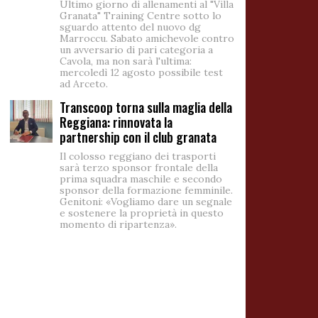
Ultimo giorno di allenamenti al "Villa
Granata" Training Centre sotto lo
sguardo attento del nuovo dg
Marroccu. Sabato amichevole contro
un avversario di pari categoria a
Cavola, ma non sarà l'ultima:
mercoledì 12 agosto possibile test
ad Arceto.
Transcoop torna sulla maglia della
Reggiana: rinnovata la
partnership con il club granata
Il colosso reggiano dei trasporti
sarà terzo sponsor frontale della
prima squadra maschile e secondo
sponsor della formazione femminile.
Genitoni: «Vogliamo dare un segnale
e sostenere la proprietà in questo
momento di ripartenza».