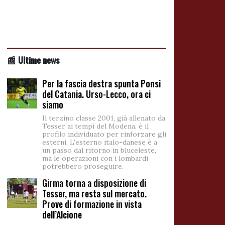
📰 Ultime news
Per la fascia destra spunta Ponsi
del Catania. Urso-Lecco, ora ci
siamo
Il terzino classe 2001, già allenato da
Tesser ai tempi del Modena, è il
profilo individuato per rinforzare gli
esterni. L'esterno italo-danese è a
un passo dal ritorno in bluceleste,
ma le operazioni con i lombardi
potrebbero proseguire.
Girma torna a disposizione di
Tesser, ma resta sul mercato.
Prove di formazione in vista
dell’Alcione