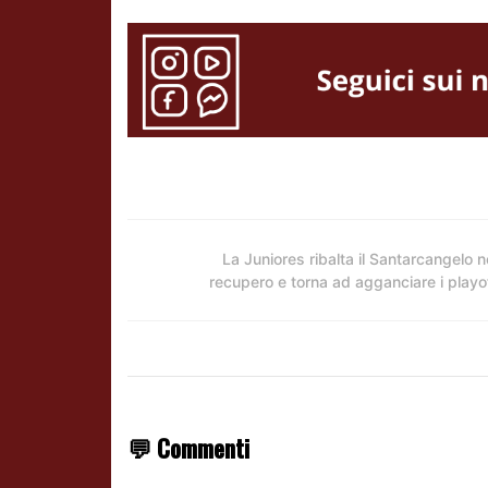
La Juniores ribalta il Santarcangelo n
recupero e torna ad agganciare i playo
💬 Commenti