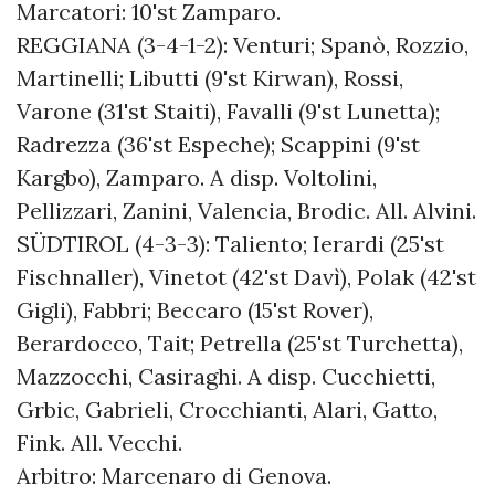
Marcatori: 10'st Zamparo.
REGGIANA (3-4-1-2): Venturi; Spanò, Rozzio,
Martinelli; Libutti (9'st Kirwan), Rossi,
Varone (31'st Staiti), Favalli (9'st Lunetta);
Radrezza (36'st Espeche); Scappini (9'st
Kargbo), Zamparo. A disp. Voltolini,
Pellizzari, Zanini, Valencia, Brodic. All. Alvini.
SÜDTIROL (4-3-3): Taliento; Ierardi (25'st
Fischnaller), Vinetot (42'st Davì), Polak (42'st
Gigli), Fabbri; Beccaro (15'st Rover),
Berardocco, Tait; Petrella (25'st Turchetta),
Mazzocchi, Casiraghi. A disp. Cucchietti,
Grbic, Gabrieli, Crocchianti, Alari, Gatto,
Fink. All. Vecchi.
Arbitro: Marcenaro di Genova.