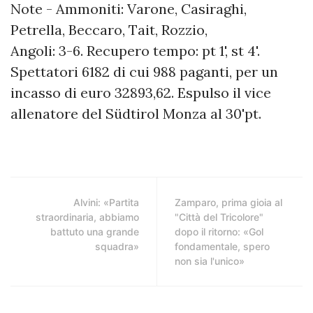
Note - Ammoniti: Varone, Casiraghi,
Petrella, Beccaro, Tait, Rozzio,
Angoli: 3-6. Recupero tempo: pt 1', st 4'.
Spettatori 6182 di cui 988 paganti, per un
incasso di euro 32893,62. Espulso il vice
allenatore del Südtirol Monza al 30'pt.
Alvini: «Partita
Zamparo, prima gioia al
straordinaria, abbiamo
"Città del Tricolore"
battuto una grande
dopo il ritorno: «Gol
squadra»
fondamentale, spero
non sia l'unico»