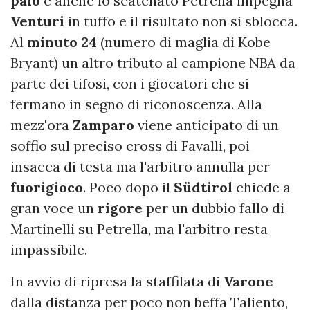
palo
e anche lo scatenato Petrella impegna
Venturi
in tuffo e il risultato non si sblocca.
Al
minuto
24
(numero di maglia di Kobe
Bryant) un altro tributo al campione NBA da
parte dei tifosi, con i giocatori che si
fermano in segno di riconoscenza. Alla
mezz'ora
Zamparo
viene anticipato di un
soffio sul preciso cross di Favalli, poi
insacca di testa ma l'arbitro annulla per
fuorigioco
. Poco dopo il
Südtirol
chiede a
gran voce un
rigore
per un dubbio fallo di
Martinelli su Petrella, ma l'arbitro resta
impassibile.
In avvio di ripresa la staffilata di
Varone
dalla distanza per poco non beffa Taliento,