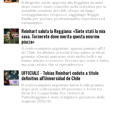
Il dirigente sardo approda alla Reggiana un anno
dopo essere stato coinvolto nella trattativa per la
possibile cessione del club: «Dopo un lungo
corteggiamento reciproco, raggiungo Reggio
Emilia per portare professionalità, esperienza ed
entusiasmo»
Reinhart saluta la Reggiana: «Siete stati la mia
casa. Tornerete dove merita questa enorme
piazza»
Il centrocampista argentino, appena passato all'U
de Chile, ha affidato ai social il suo saluto ai tifosi
granata: «Questi anni sono stati molto belli e mi
hanno aiutato a crescere. Peccato per come è finita,
ma sono sicuro che vi riprenderete»
UFFICIALE - Tobias Reinhart ceduto a titolo
definitivo all'Universidad de Chile
Il centrocampista argentino lascia il club granata
dopo aver collezionato 69 presenze e 4 reti tra
Serie B e Coppa Italia. Per i lettori di
TuttoReggiana è stato il migliore giocatore della
stagione 2025/26.