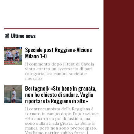
📰 Ultime news
Speciale post Reggiana-Alcione
Milano 1-0
Il commento dopo il test di Cavola
vinto contro un avversario di pari
categoria, tra campo, società e
mercato
Bertagnoli: «Sto bene in granata,
non ho chiesto di andare. Voglio
riportare la Reggiana in alto»
Il centrocampista della Reggiana è
tornato in campo dopo l'operazione:
«Ho ancora un po' di fastidio, ma
sono sulla strada giusta. La Serie B
manca, però non sono preoccupato.
Vogliamo partire subito forte, i