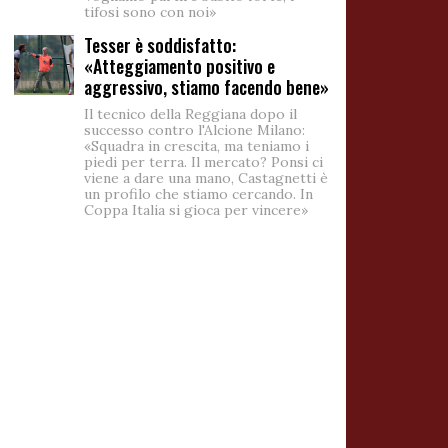
tifosi sono con noi»
Tesser è soddisfatto:
«Atteggiamento positivo e
aggressivo, stiamo facendo bene»
Il tecnico della Reggiana dopo il
successo contro l'Alcione Milano:
«Squadra in crescita, ma teniamo i
piedi per terra. Il mercato? Ponsi ci
viene a dare una mano, Castagnetti è
un profilo che stiamo cercando. In
Coppa Italia si gioca per vincere»