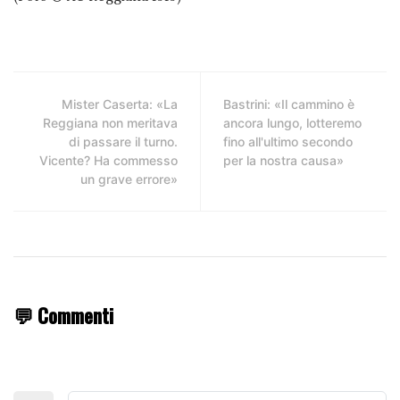
Mister Caserta: «La
Bastrini: «Il cammino è
Reggiana non meritava
ancora lungo, lotteremo
di passare il turno.
fino all'ultimo secondo
Vicente? Ha commesso
per la nostra causa»
un grave errore»
💬 Commenti