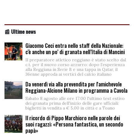
📰 Ultime news
Giacomo Ceci entra nello staff della Nazionale:
c’è anche un po’ di granata nell’Italia di Mancini
Il preparatore atletico reggiano è stato scelto dal
c.t. per il nuovo corso azzurro: dopo l’esperienza
alla Reggiana in Serie B e una tappa in Qatar, il
36enne approda ai vertici del calcio italiano
Da venerdì via alla prevendita per l'amichevole
Reggiana-Alcione Milano in programma a Cavola
Sabato 8 agosto alle ore 17:00 l'ultimo test estivo
dei granata prima dell'inizio delle gare ufficiali:
biglietti in vendita a € 5,00 in città e a Toano
Il ricordo di Pippo Marchioro nelle parole dei
suoi ragazzi: «Persona fantastica, un secondo
papà»