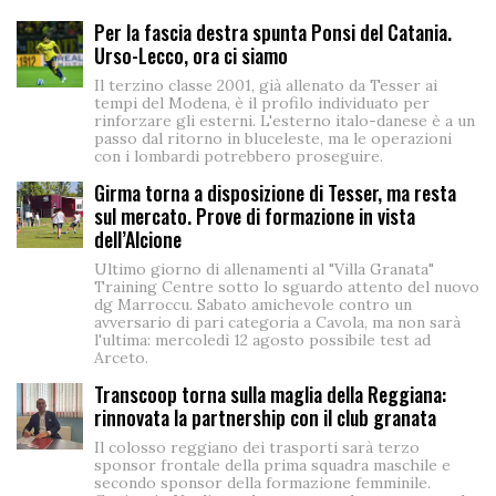
Per la fascia destra spunta Ponsi del Catania.
Urso-Lecco, ora ci siamo
Il terzino classe 2001, già allenato da Tesser ai
tempi del Modena, è il profilo individuato per
rinforzare gli esterni. L'esterno italo-danese è a un
passo dal ritorno in bluceleste, ma le operazioni
con i lombardi potrebbero proseguire.
Girma torna a disposizione di Tesser, ma resta
sul mercato. Prove di formazione in vista
dell’Alcione
Ultimo giorno di allenamenti al "Villa Granata"
Training Centre sotto lo sguardo attento del nuovo
dg Marroccu. Sabato amichevole contro un
avversario di pari categoria a Cavola, ma non sarà
l'ultima: mercoledì 12 agosto possibile test ad
Arceto.
Transcoop torna sulla maglia della Reggiana:
rinnovata la partnership con il club granata
Il colosso reggiano dei trasporti sarà terzo
sponsor frontale della prima squadra maschile e
secondo sponsor della formazione femminile.