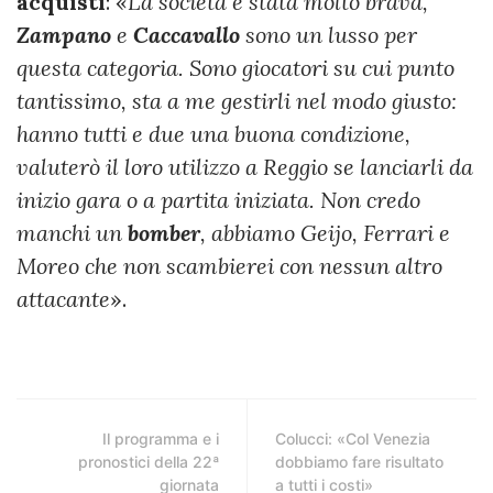
acquisti
: «
La società è stata molto brava,
Zampano
e
Caccavallo
sono un lusso per
questa categoria. Sono giocatori su cui punto
tantissimo, sta a me gestirli nel modo giusto:
hanno tutti e due una buona condizione,
valuterò il loro utilizzo a Reggio se lanciarli da
inizio gara o a partita iniziata. Non credo
manchi un
bomber
, abbiamo Geijo, Ferrari e
Moreo che non scambierei con nessun altro
attacante
».
Il programma e i
Colucci: «Col Venezia
pronostici della 22ª
dobbiamo fare risultato
giornata
a tutti i costi»