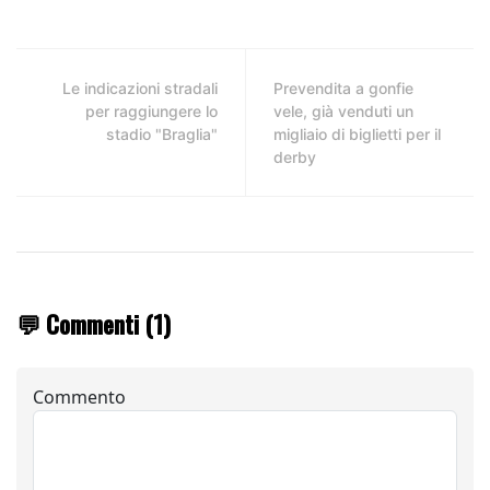
Le indicazioni stradali
Prevendita a gonfie
per raggiungere lo
vele, già venduti un
stadio "Braglia"
migliaio di biglietti per il
derby
💬 Commenti (1)