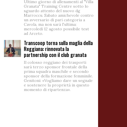
Ultimo giorno di allenamenti al "Villa
Granata" Training Centre sotto lo
sguardo attento del nuovo dg
Marroccu. Sabato amichevole contro
un avversario di pari categoria a
Cavola, ma non sarà l'ultima:
mercoledì 12 agosto possibile test
ad Arceto.
Transcoop torna sulla maglia della
Reggiana: rinnovata la
partnership con il club granata
Il colosso reggiano dei trasporti
sarà terzo sponsor frontale della
prima squadra maschile e secondo
sponsor della formazione femminile.
Genitoni: «Vogliamo dare un segnale
e sostenere la proprietà in questo
momento di ripartenza».