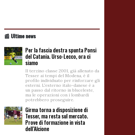
📰 Ultime news
Per la fascia destra spunta Ponsi
del Catania. Urso-Lecco, ora ci
siamo
Il terzino classe 2001, già allenato da
Tesser ai tempi del Modena, è il
profilo individuato per rinforzare gli
esterni. L'esterno italo-danese è a
un passo dal ritorno in bluceleste,
ma le operazioni con i lombardi
potrebbero proseguire.
Girma torna a disposizione di
Tesser, ma resta sul mercato.
Prove di formazione in vista
dell’Alcione