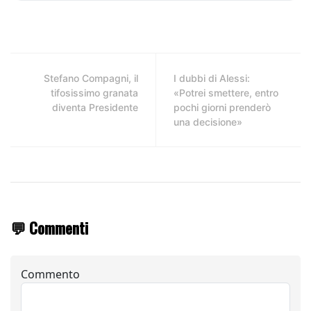
Stefano Compagni, il
I dubbi di Alessi:
tifosissimo granata
«Potrei smettere, entro
diventa Presidente
pochi giorni prenderò
una decisione»
💬 Commenti