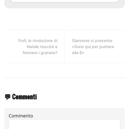
Forlì, la rivoluzione di
Giannone si presenta:
Natale riuscirà a
«Sono qui per puntare
fermare i granata?
alla B»
💬 Commenti