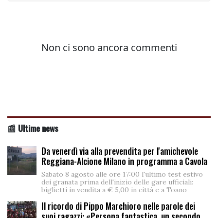
📰 Ultime news
Da venerdì via alla prevendita per l'amichevole
Reggiana-Alcione Milano in programma a Cavola
Sabato 8 agosto alle ore 17:00 l'ultimo test estivo
dei granata prima dell'inizio delle gare ufficiali:
biglietti in vendita a € 5,00 in città e a Toano
Il ricordo di Pippo Marchioro nelle parole dei
suoi ragazzi: «Persona fantastica, un secondo