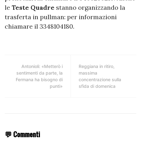
le
Teste
Quadre
stanno organizzando la
trasferta in pullman: per informazioni
chiamare il 3348104180.
Antonioli: «Metterò i
Reggiana in ritiro,
sentimenti da parte, la
massima
Fermana ha bisogno di
concentrazione sulla
punti»
sfida di domenica
💬 Commenti