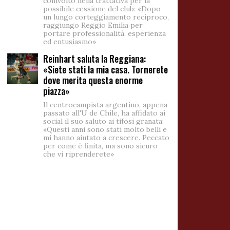
coinvolto nella trattativa per la
possibile cessione del club: «Dopo
un lungo corteggiamento reciproco,
raggiungo Reggio Emilia per
portare professionalità, esperienza
ed entusiasmo»
Reinhart saluta la Reggiana:
«Siete stati la mia casa. Tornerete
dove merita questa enorme
piazza»
Il centrocampista argentino, appena
passato all'U de Chile, ha affidato ai
social il suo saluto ai tifosi granata:
«Questi anni sono stati molto belli e
mi hanno aiutato a crescere. Peccato
per come è finita, ma sono sicuro
che vi riprenderete»