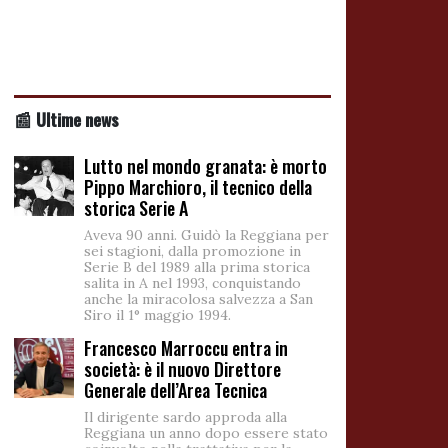
📰 Ultime news
Lutto nel mondo granata: è morto
Pippo Marchioro, il tecnico della
storica Serie A
Aveva 90 anni. Guidò la Reggiana per
sei stagioni, dalla promozione in
Serie B del 1989 alla prima storica
salita in A nel 1993, conquistando
anche la miracolosa salvezza a San
Siro il 1° maggio 1994.
Francesco Marroccu entra in
società: è il nuovo Direttore
Generale dell’Area Tecnica
Il dirigente sardo approda alla
Reggiana un anno dopo essere stato