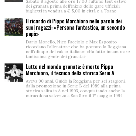
Sabato 8 agosto alle ore 17:00 l'ultimo test estivo
dei granata prima dell'inizio delle gare ufficiali:
biglietti in vendita a € 5,00 in città e a Toano
Il ricordo di Pippo Marchioro nelle parole dei
suoi ragazzi: «Persona fantastica, un secondo
papà»
Dario Morello, Nico Facciolo e Max Esposito
ricordano l’allenatore che ha portato la Reggiana
nell’olimpo del calcio italiano: «Ha fatto innamorare
tantissima gente dei granata»
Lutto nel mondo granata: è morto Pippo
Marchioro, il tecnico della storica Serie A
Aveva 90 anni. Guidò la Reggiana per sei stagioni,
dalla promozione in Serie B del 1989 alla prima
storica salita in A nel 1993, conquistando anche la
miracolosa salvezza a San Siro il 1° maggio 1994.