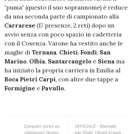
"puma" (questo il suo soprannome) è reduce
da una seconda parte di campionato alla
Carrarese
(17 presenze, 2 reti) dopo un
avvio senza con poco spazio in cadetteria
con il Cosenza. Varone ha vestito anche le
maglie di
Ternana
,
Chieti
,
Fondi
,
San
Marino
,
Olbia
,
Santarcangelo
e
Siena
ma
ha iniziato la propria carriera in Emilia al
Boca
Pietri
Carpi
, con altre due tappe a
Formigine
e
Pavullo
.
Zamparo verso un
UFFICIALE - Biennale
clamoroso ritorno,
per Staiti, Libutti si lega