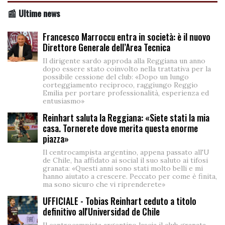
📰 Ultime news
Francesco Marroccu entra in società: è il nuovo
Direttore Generale dell’Area Tecnica
Il dirigente sardo approda alla Reggiana un anno
dopo essere stato coinvolto nella trattativa per la
possibile cessione del club: «Dopo un lungo
corteggiamento reciproco, raggiungo Reggio
Emilia per portare professionalità, esperienza ed
entusiasmo»
Reinhart saluta la Reggiana: «Siete stati la mia
casa. Tornerete dove merita questa enorme
piazza»
Il centrocampista argentino, appena passato all'U
de Chile, ha affidato ai social il suo saluto ai tifosi
granata: «Questi anni sono stati molto belli e mi
hanno aiutato a crescere. Peccato per come è finita,
ma sono sicuro che vi riprenderete»
UFFICIALE - Tobias Reinhart ceduto a titolo
definitivo all'Universidad de Chile
Il centrocampista argentino lascia il club granata