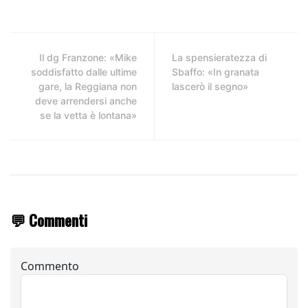
Il dg Franzone: «Mike
La spensieratezza di
soddisfatto dalle ultime
Sbaffo: «In granata
gare, la Reggiana non
lascerò il segno»
deve arrendersi anche
se la vetta è lontana»
💬 Commenti