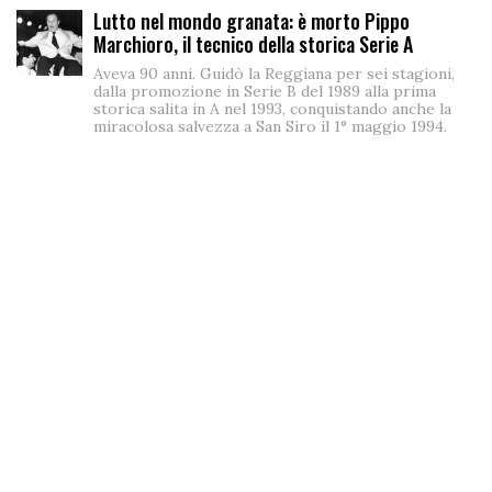
Lutto nel mondo granata: è morto Pippo
Marchioro, il tecnico della storica Serie A
Aveva 90 anni. Guidò la Reggiana per sei stagioni,
dalla promozione in Serie B del 1989 alla prima
storica salita in A nel 1993, conquistando anche la
miracolosa salvezza a San Siro il 1° maggio 1994.