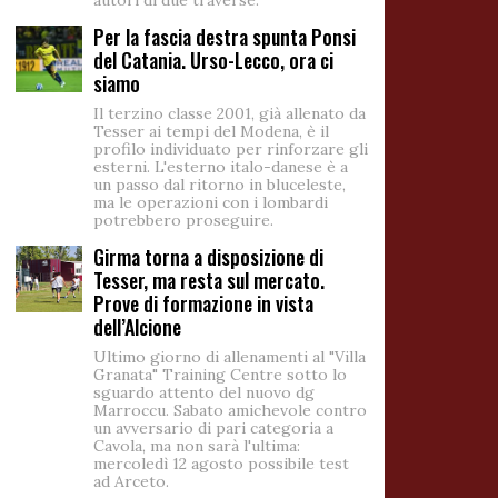
autori di due traverse.
Per la fascia destra spunta Ponsi
del Catania. Urso-Lecco, ora ci
siamo
Il terzino classe 2001, già allenato da
Tesser ai tempi del Modena, è il
profilo individuato per rinforzare gli
esterni. L'esterno italo-danese è a
un passo dal ritorno in bluceleste,
ma le operazioni con i lombardi
potrebbero proseguire.
Girma torna a disposizione di
Tesser, ma resta sul mercato.
Prove di formazione in vista
dell’Alcione
Ultimo giorno di allenamenti al "Villa
Granata" Training Centre sotto lo
sguardo attento del nuovo dg
Marroccu. Sabato amichevole contro
un avversario di pari categoria a
Cavola, ma non sarà l'ultima:
mercoledì 12 agosto possibile test
ad Arceto.