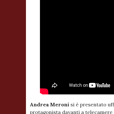
Andrea Meroni
si è presentato uff
protagonista davanti a telecamere e