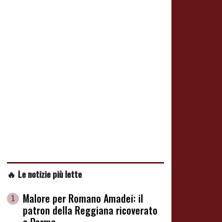
🔥 Le notizie più lette
Malore per Romano Amadei: il
1
patron della Reggiana ricoverato