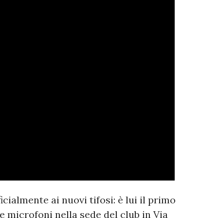
icialmente ai nuovi tifosi: è lui il primo
 microfoni nella sede del club in Via