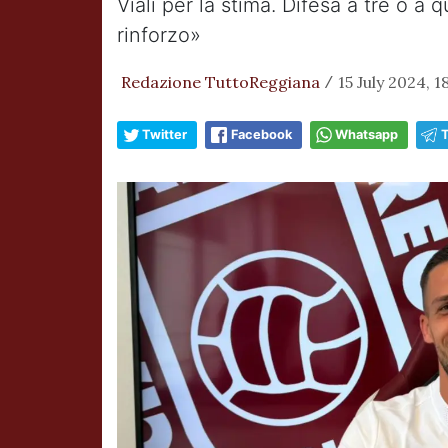
Viali per la stima. Difesa a tre o a
rinforzo»
Redazione TuttoReggiana
15 July 2024, 1
/
Twitter
Facebook
Whatsapp