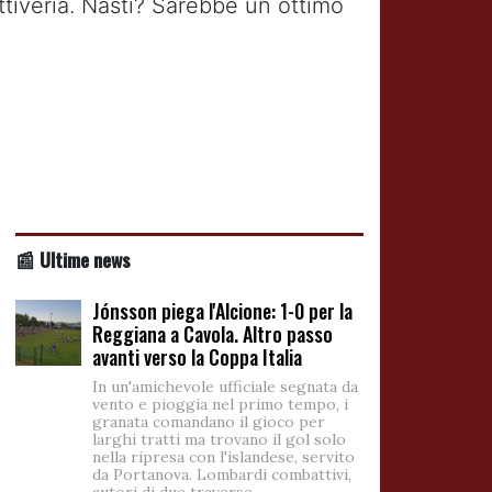
attiveria. Nasti? Sarebbe un ottimo
📰 Ultime news
Jónsson piega l'Alcione: 1-0 per la
Reggiana a Cavola. Altro passo
avanti verso la Coppa Italia
In un'amichevole ufficiale segnata da
vento e pioggia nel primo tempo, i
granata comandano il gioco per
larghi tratti ma trovano il gol solo
nella ripresa con l'islandese, servito
da Portanova. Lombardi combattivi,