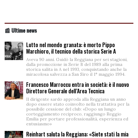
📰 Ultime news
Lutto nel mondo granata: è morto Pippo
Marchioro, il tecnico della storica Serie A
Aveva 90 anni. Guidò la Reggiana per sei stagioni,
dalla promozione in Serie B del 1989 alla prima
storica salita in A nel 1993, conquistando anche la
miracolosa salvezza a San Siro il 1° maggio 1994.
Francesco Marroccu entra in società: è il nuovo
Direttore Generale dell’Area Tecnica
Il dirigente sardo approda alla Reggiana un anno
dopo essere stato coinvolto nella trattativa per la
possibile cessione del club: «Dopo un lungo
corteggiamento reciproco, raggiungo Reggio
Emilia per portare professionalità, esperienza ed
entusiasmo»
Reinhart saluta la Reggiana: «Siete stati la mia