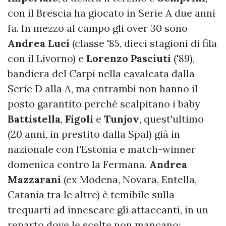
con il Brescia ha giocato in Serie A due anni
fa. In mezzo al campo gli over 30 sono
Andrea Luci
(classe '85, dieci stagioni di fila
con il Livorno) e
Lorenzo Pasciuti
('89),
bandiera del Carpi nella cavalcata dalla
Serie D alla A, ma entrambi non hanno il
posto garantito perché scalpitano i baby
Battistella
,
Figoli
e
Tunjov
, quest'ultimo
(20 anni, in prestito dalla Spal) già in
nazionale con l'Estonia e match-winner
domenica contro la Fermana.
Andrea
Mazzarani
(ex Modena, Novara, Entella,
Catania tra le altre) è temibile sulla
trequarti ad innescare gli attaccanti, in un
reparto dove le scelte non mancano: