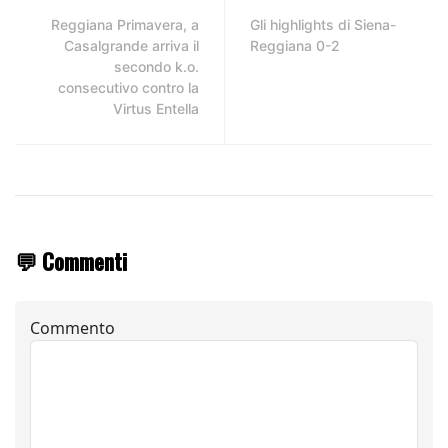
Reggiana Primavera, a
Gli highlights di Siena-
Casalgrande arriva il
Reggiana 0-2
secondo k.o.
consecutivo contro la
Virtus Entella
💬 Commenti