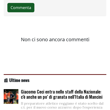
📰 Ultime news
Giacomo Ceci entra nello staff della Nazionale:
c’è anche un po’ di granata nell’Italia di Mancini
Il preparatore atletico reggiano è stato scelto dal
c.t. per il nuovo corso azzurro: dopo l’esperienza