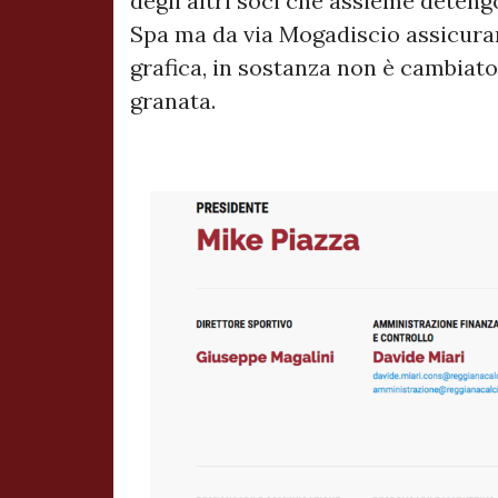
degli altri soci che assieme deteng
Spa ma da via Mogadiscio assicuran
grafica, in sostanza non è cambiato 
granata.