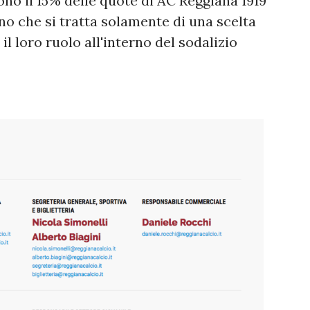
ono il 15% delle quote di AC Reggiana 1919
o che si tratta solamente di una scelta
il loro ruolo all'interno del sodalizio