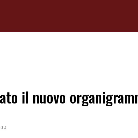
cato il nuovo organigra
7:30