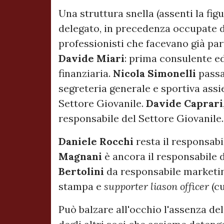
Una struttura snella (assenti la fi
delegato, in precedenza occupate d
professionisti che facevano già par
Davide
Miari
: prima consulente e
finanziaria.
Nicola
Simonelli
passa
segreteria generale e sportiva ass
Settore Giovanile.
Davide
Caprari
responsabile del Settore Giovanile.
Daniele
Rocchi
resta il responsab
Magnani
è ancora il responsabile
Bertolini
da responsabile marketin
stampa e
supporter liason officer
(cu
Può balzare all'occhio l'assenza de