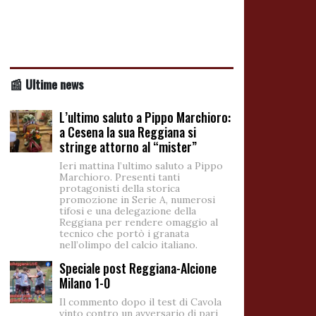
📰 Ultime news
L’ultimo saluto a Pippo Marchioro:
a Cesena la sua Reggiana si
stringe attorno al “mister”
Ieri mattina l’ultimo saluto a Pippo
Marchioro. Presenti tanti
protagonisti della storica
promozione in Serie A, numerosi
tifosi e una delegazione della
Reggiana per rendere omaggio al
tecnico che portò i granata
nell’olimpo del calcio italiano.
Speciale post Reggiana-Alcione
Milano 1-0
Il commento dopo il test di Cavola
vinto contro un avversario di pari