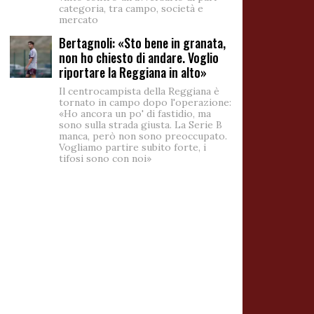
categoria, tra campo, società e
mercato
Bertagnoli: «Sto bene in granata,
non ho chiesto di andare. Voglio
riportare la Reggiana in alto»
Il centrocampista della Reggiana è
tornato in campo dopo l'operazione:
«Ho ancora un po' di fastidio, ma
sono sulla strada giusta. La Serie B
manca, però non sono preoccupato.
Vogliamo partire subito forte, i
tifosi sono con noi»